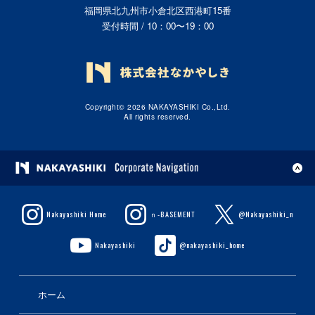
福岡県北九州市小倉北区西港町15番
受付時間 / 10：00〜19：00
Copyright© 2026 NAKAYASHIKI Co.,Ltd.
All rights reserved.
Nakayashiki Home
ｎ-BASEMENT
@Nakayashiki_n
Nakayashiki
@nakayashiki_home
ホーム