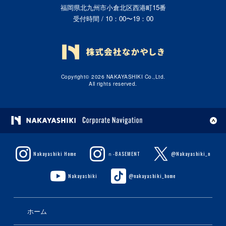
福岡県北九州市小倉北区西港町15番
受付時間 / 10：00〜19：00
Copyright© 2026 NAKAYASHIKI Co.,Ltd.
All rights reserved.
Nakayashiki Home
ｎ-BASEMENT
@Nakayashiki_n
Nakayashiki
@nakayashiki_home
ホーム