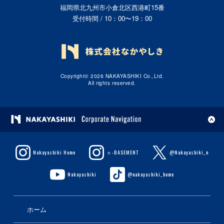
福岡県北九州市小倉北区西港町15番
受付時間 / 10：00〜19：00
Copyright© 2026 NAKAYASHIKI Co.,Ltd.
All rights reserved.
Nakayashiki Home
ｎ-BASEMENT
@Nakayashiki_n
Nakayashiki
@nakayashiki_home
ホーム