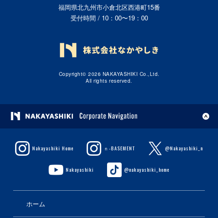
福岡県北九州市小倉北区西港町15番
受付時間 / 10：00〜19：00
Copyright© 2026 NAKAYASHIKI Co.,Ltd.
All rights reserved.
Nakayashiki Home
ｎ-BASEMENT
@Nakayashiki_n
Nakayashiki
@nakayashiki_home
ホーム