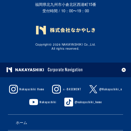
福岡県北九州市小倉北区西港町15番
受付時間 / 10：00〜19：00
Copyright© 2026 NAKAYASHIKI Co.,Ltd.
All rights reserved.
Nakayashiki Home
ｎ-BASEMENT
@Nakayashiki_n
Nakayashiki
@nakayashiki_home
ホーム