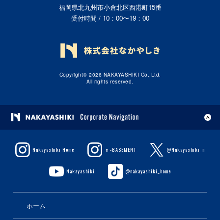
福岡県北九州市小倉北区西港町15番
受付時間 / 10：00〜19：00
Copyright© 2026 NAKAYASHIKI Co.,Ltd.
All rights reserved.
Nakayashiki Home
ｎ-BASEMENT
@Nakayashiki_n
Nakayashiki
@nakayashiki_home
ホーム