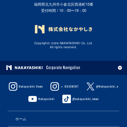
福岡県北九州市小倉北区西港町15番
受付時間 / 10：00〜19：00
Copyright© 2026 NAKAYASHIKI Co.,Ltd.
All rights reserved.
Nakayashiki Home
ｎ-BASEMENT
@Nakayashiki_n
Nakayashiki
@nakayashiki_home
ホーム