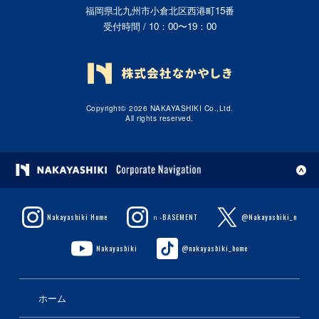
福岡県北九州市小倉北区西港町15番
受付時間 / 10：00〜19：00
Copyright© 2026 NAKAYASHIKI Co.,Ltd.
All rights reserved.
Nakayashiki Home
ｎ-BASEMENT
@Nakayashiki_n
Nakayashiki
@nakayashiki_home
ホーム