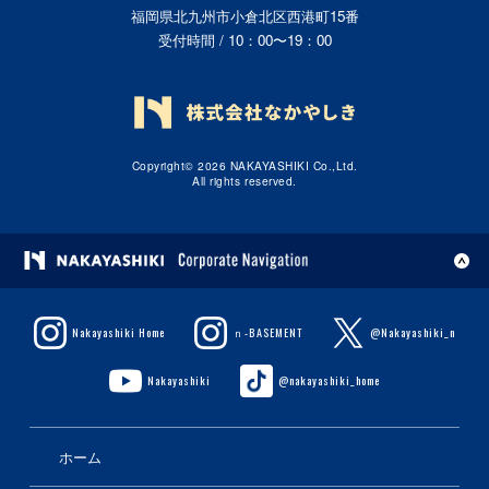
福岡県北九州市小倉北区西港町15番
受付時間 / 10：00〜19：00
Copyright© 2026 NAKAYASHIKI Co.,Ltd.
All rights reserved.
Nakayashiki Home
ｎ-BASEMENT
@Nakayashiki_n
Nakayashiki
@nakayashiki_home
ホーム