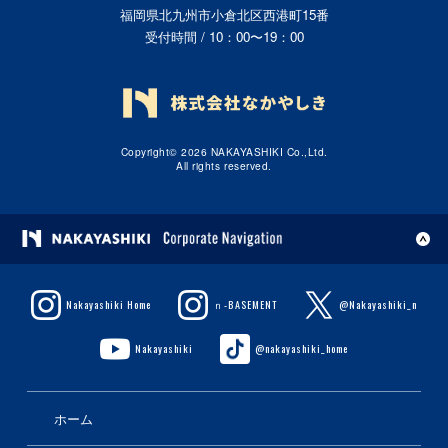
福岡県北九州市小倉北区西港町15番
受付時間 / 10：00〜19：00
Copyright© 2026 NAKAYASHIKI Co.,Ltd.
All rights reserved.
Nakayashiki Home
ｎ-BASEMENT
@Nakayashiki_n
Nakayashiki
@nakayashiki_home
ホーム