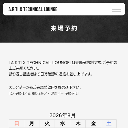
来場予約
「A.R.TI.X TECHNICAL LOUNGE」は来場予約制です。ご予約の
上ご来場ください。
折り返し担当者より日時確認の連絡を差し上げます。
カレンダーからご来場希望日をお選び下さい。
［○ 予約可／△ 残り僅か／× 満席／ー 予約不可］
2026年8月
日
月
火
水
木
金
土