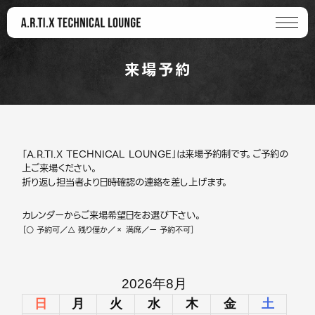
来場予約
「A.R.TI.X TECHNICAL LOUNGE」は来場予約制です。ご予約の
上ご来場ください。
折り返し担当者より日時確認の連絡を差し上げます。
カレンダーからご来場希望日をお選び下さい。
［○ 予約可／△ 残り僅か／× 満席／ー 予約不可］
2026年8月
日
月
火
水
木
金
土