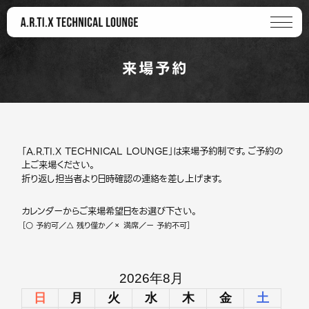
来場予約
「A.R.TI.X TECHNICAL LOUNGE」は来場予約制です。ご予約の
上ご来場ください。
折り返し担当者より日時確認の連絡を差し上げます。
カレンダーからご来場希望日をお選び下さい。
［○ 予約可／△ 残り僅か／× 満席／ー 予約不可］
2026年8月
日
月
火
水
木
金
土