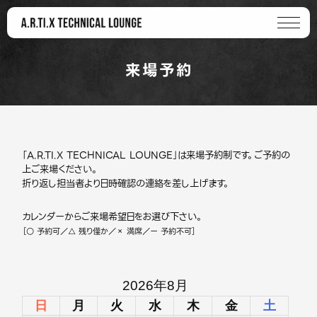
来場予約
「A.R.TI.X TECHNICAL LOUNGE」は来場予約制です。ご予約の
上ご来場ください。
折り返し担当者より日時確認の連絡を差し上げます。
カレンダーからご来場希望日をお選び下さい。
［○ 予約可／△ 残り僅か／× 満席／ー 予約不可］
2026年8月
日
月
火
水
木
金
土