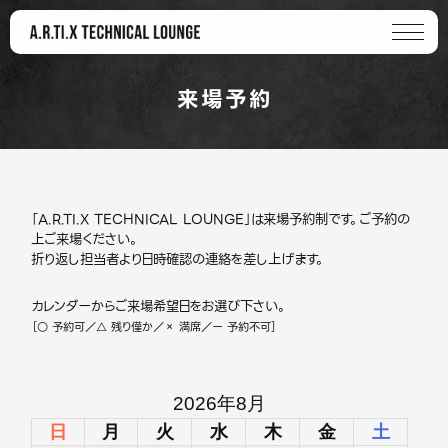
来場予約
「A.R.TI.X TECHNICAL LOUNGE」は来場予約制です。ご予約の
上ご来場ください。
折り返し担当者より日時確認の連絡を差し上げます。
カレンダーからご来場希望日をお選び下さい。
［○ 予約可／△ 残り僅か／× 満席／ー 予約不可］
2026年8月
日
月
火
水
木
金
土