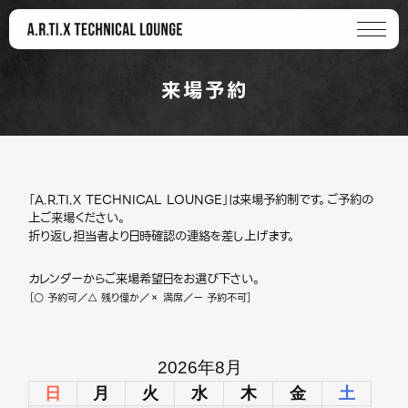
来場予約
「A.R.TI.X TECHNICAL LOUNGE」は来場予約制です。ご予約の
上ご来場ください。
折り返し担当者より日時確認の連絡を差し上げます。
カレンダーからご来場希望日をお選び下さい。
［○ 予約可／△ 残り僅か／× 満席／ー 予約不可］
2026年8月
日
月
火
水
木
金
土