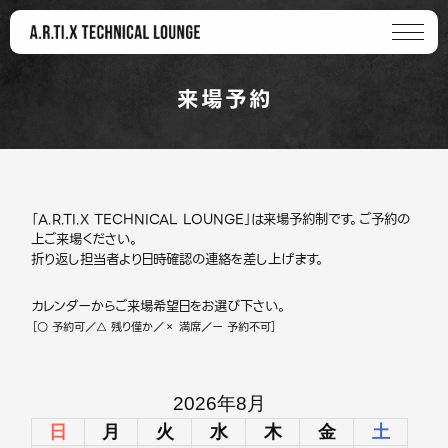
来場予約
「A.R.TI.X TECHNICAL LOUNGE」は来場予約制です。ご予約の
上ご来場ください。
折り返し担当者より日時確認の連絡を差し上げます。
カレンダーからご来場希望日をお選び下さい。
［○ 予約可／△ 残り僅か／× 満席／ー 予約不可］
2026年8月
日
月
火
水
木
金
土