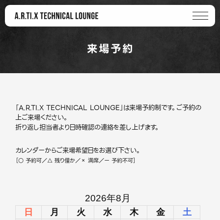
来場予約
「A.R.TI.X TECHNICAL LOUNGE」は来場予約制です。ご予約の
上ご来場ください。
折り返し担当者より日時確認の連絡を差し上げます。
カレンダーからご来場希望日をお選び下さい。
［○ 予約可／△ 残り僅か／× 満席／ー 予約不可］
2026年8月
日
月
火
水
木
金
土