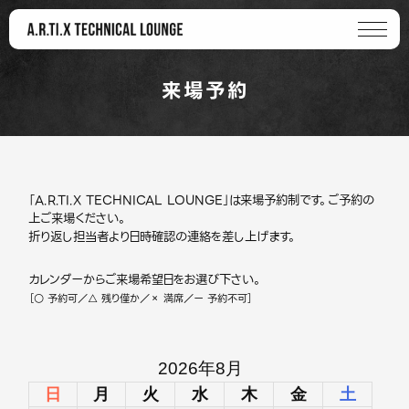
来場予約
「A.R.TI.X TECHNICAL LOUNGE」は来場予約制です。ご予約の
上ご来場ください。
折り返し担当者より日時確認の連絡を差し上げます。
カレンダーからご来場希望日をお選び下さい。
［○ 予約可／△ 残り僅か／× 満席／ー 予約不可］
2026年8月
日
月
火
水
木
金
土