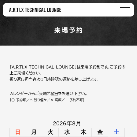
来場予約
「A.R.TI.X TECHNICAL LOUNGE」は来場予約制です。ご予約の
上ご来場ください。
折り返し担当者より日時確認の連絡を差し上げます。
カレンダーからご来場希望日をお選び下さい。
［○ 予約可／△ 残り僅か／× 満席／ー 予約不可］
2026年8月
日
月
火
水
木
金
土