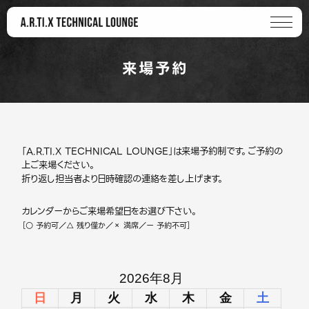
来場予約
「A.R.TI.X TECHNICAL LOUNGE」は来場予約制です。ご予約の
上ご来場ください。
折り返し担当者より日時確認の連絡を差し上げます。
カレンダーからご来場希望日をお選び下さい。
［○ 予約可／△ 残り僅か／× 満席／ー 予約不可］
2026年8月
日
月
火
水
木
金
土