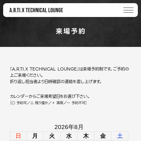
来場予約
「A.R.TI.X TECHNICAL LOUNGE」は来場予約制です。ご予約の
上ご来場ください。
折り返し担当者より日時確認の連絡を差し上げます。
カレンダーからご来場希望日をお選び下さい。
［○ 予約可／△ 残り僅か／× 満席／ー 予約不可］
2026年8月
日
月
火
水
木
金
土