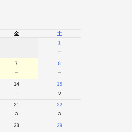
金
土
1
－
7
8
－
－
14
15
－
○
21
22
○
○
28
29