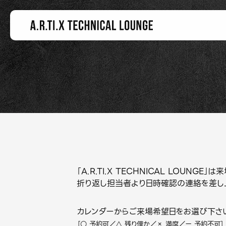
「A.R.TI.X TECHNICAL LOUN
折り返し担当者より日時確認の連絡を差し
カレンダーからご来場希望日をお選び下さ
［○ 予約可／△ 残り僅か／× 満席／ー 予約不可］