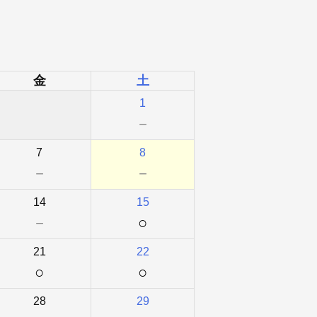
金
土
1
－
7
8
－
－
14
15
－
○
21
22
○
○
28
29