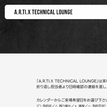
「A.R.TI.X TECHNICAL LOUN
折り返し担当者より日時確認の連絡を差し
カレンダーからご来場希望日をお選び下さ
［○ 予約可／△ 残り僅か／× 満席／ー 予約不可］