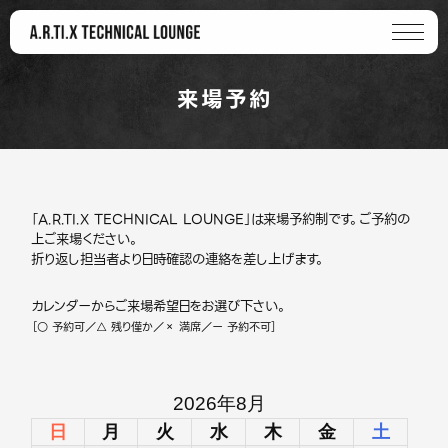
来場予約
「A.R.TI.X TECHNICAL LOUNGE」は来場予約制です。ご予約の
上ご来場ください。
折り返し担当者より日時確認の連絡を差し上げます。
カレンダーからご来場希望日をお選び下さい。
［○ 予約可／△ 残り僅か／× 満席／ー 予約不可］
2026年8月
日
月
火
水
木
金
土