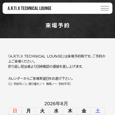
来場予約
「A.R.TI.X TECHNICAL LOUNGE」は来場予約制です。ご予約の
上ご来場ください。
折り返し担当者より日時確認の連絡を差し上げます。
カレンダーからご来場希望日をお選び下さい。
［○ 予約可／△ 残り僅か／× 満席／ー 予約不可］
2026年8月
日
月
火
水
木
金
土