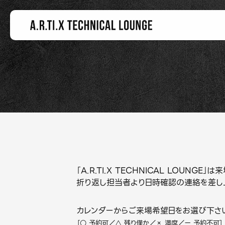
「A.R.TI.X TECHNICAL LOUN
折り返し担当者より日時確認の連絡を差し
カレンダーからご来場希望日をお選び下さ
［○ 予約可／△ 残り僅か／× 満席／ー 予約不可］