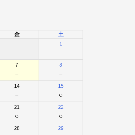
金
土
1
－
7
8
－
－
14
15
－
○
21
22
○
○
28
29