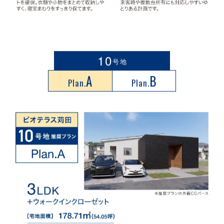
10
号地
A
B
Plan.
Plan.