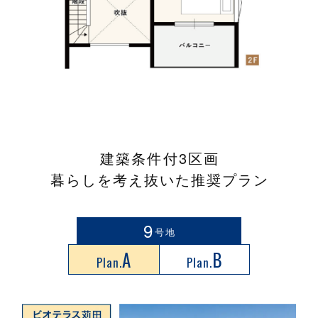
建築条件付3区画
暮らしを考え抜いた推奨プラン
9
号地
A
B
Plan.
Plan.