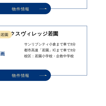
物件情報
ィックスヴィレッジ若園
田若園
サンリブシティ小倉まで車で3分
都市高速「若園」ICまで車で3分
区画
校区：若園小学校・企救中学校
物件情報