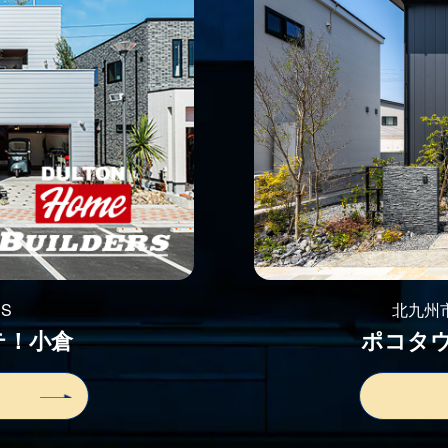
RS
北九州市
テ！小倉
ポコタ