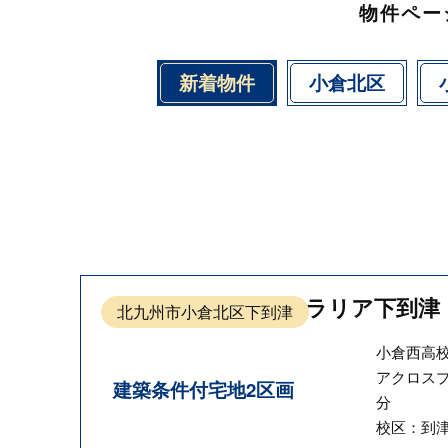
物件ペー
新着物件
小倉北区
クラリア下到津
北九州市小倉北区下到津
小倉西高校
アクロスプ
建築条件付宅地2区画
分
校区：到