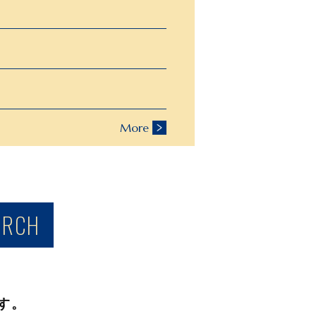
More
ARCH
。
す。