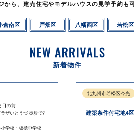
ジから、建売住宅やモデルハウスの
見学予約も
小倉南区
戸畑区
八幡西区
若松区
NEW ARRIVALS
新着物件
ベ
北九州市若松区今光
 目の前
建築条件付宅地4
ラザいとうづ 徒歩で7
津小学校・板櫃中学校