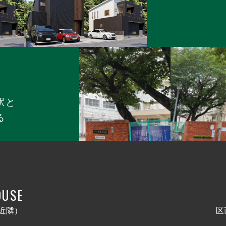
駅と
る
OUSE
近隣）
区