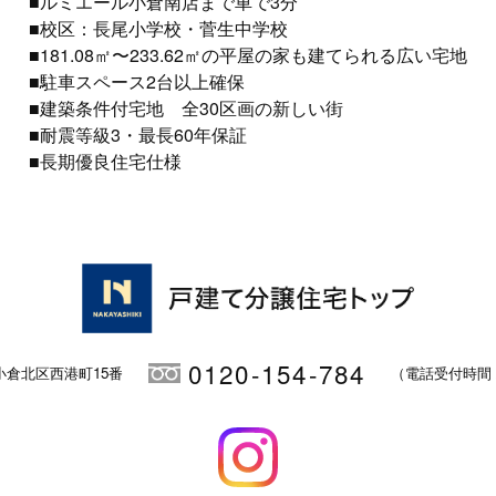
■ルミエール小倉南店まで車で3分
■校区：長尾小学校・菅生中学校
■181.08㎡〜233.62㎡の平屋の家も建てられる広い宅地
■駐車スペース2台以上確保
■建築条件付宅地 全30区画の新しい街
■耐震等級3・最長60年保証
■長期優良住宅仕様
0120-154-784
小倉北区西港町15番
（電話受付時間 / 