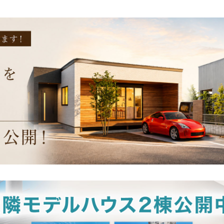
毎日暮らす我が家や、
我が街
の
手を伸ばせば届く自然体験
こんな