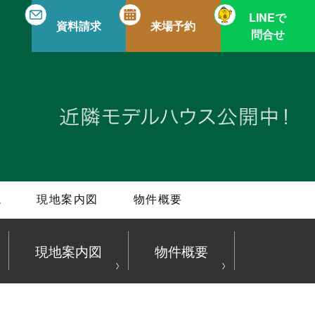
LINEで
資料請求
来場予約
問合せ
境
現地案内図
物件概要
現地案内図
物件概要
生を遊べ。