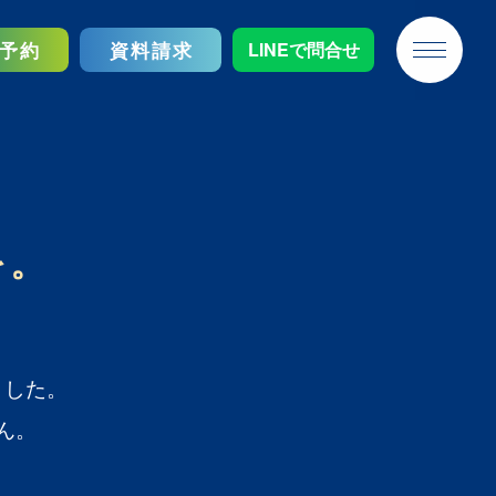
予約
資料請求
LINEで問合せ
なかやしきの想い
を。
ました。
ん。