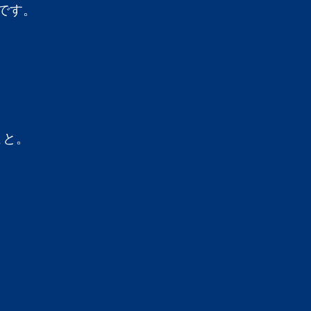
です。
。
こと。
。