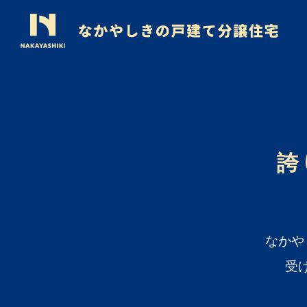
ABOUT US
誇
なかや
受