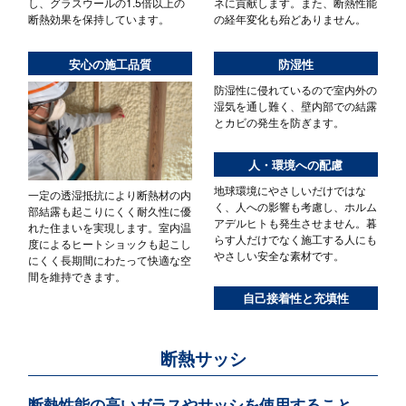
し、グラスウールの1.5倍以上の
ネに貢献します。また、断熱性能
断熱効果を保持しています。
の経年変化も殆どありません。
安心の施工品質
防湿性
防湿性に侵れているので室内外の
湿気を通し難く、壁内部での結露
とカビの発生を防ぎます。
人・環境への配慮
地球環境にやさしいだけではな
一定の透湿抵抗により断熱材の内
く、人への影響も考慮し、ホルム
部結露も起こりにくく耐久性に優
アデルヒトも発生させません。暮
れた住まいを実現します。室内温
らす人だけでなく施工する人にも
度によるヒートショックも起こし
やさしい安全な素材です。
にくく長期間にわたって快適な空
間を維持できます。
自己接着性と充填性
断熱サッシ
断熱性能の高いガラスやサッシを使用すること