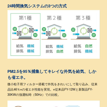
24時間換気システムの3つの方式
PM2.5を95％捕集してキレイな外気を給気、しか
も省エネ。
微小粒子用フィルター搭載で外気をきれいにして取り込み、従来
品比46％※の省エネ性能を実現。※従来品FY-12Wと新製品FY-
30KWの強運転時（50Hz）での比較。