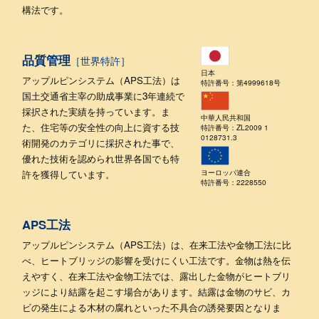
構法です。
品質管理
［世界特許］
日本
アップルピンシステム（APS工法）は
特許番号：第4999618号
国土交通省主宰の助成事業に3年連続で
採択された実績を持っています。ま
中華人民共和国
た、住宅等の安全性の向上に資する技
特許番号：ZL2009 1
0128731.3
術開発のカテゴリに採択された事で、
優れた技術を認められ世界各国でも特
ヨーロッパ連合
許を獲得しています。
特許番号：2228550
APS工法
アップルピンシステム（APS工法）は、在来工法や金物工法に比
べ、ヒートブリッジの影響を受けにくい工法です。金物は熱を伝
えやすく、在来工法や金物工法では、露出した金物がヒートブリ
ッジにより結露を起こす場合があります。結露は金物のサビ、カ
ビの発生による木材の腐れといった不具合の誘発要因となりま