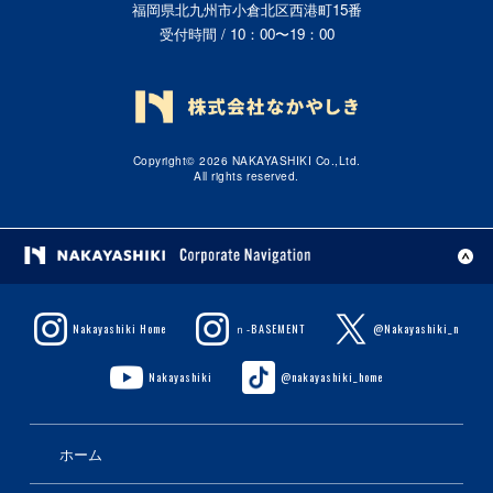
福岡県北九州市小倉北区西港町15番
受付時間 / 10：00〜19：00
Copyright© 2026 NAKAYASHIKI Co.,Ltd.
All rights reserved.
Nakayashiki Home
ｎ-BASEMENT
@Nakayashiki_n
Nakayashiki
@nakayashiki_home
ホーム