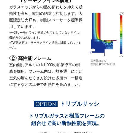
（サーモクライン®構造）
ガラスエッジからの熱の伝わりを抑えて断
熱性を高め、端部の結露も抑制します。大
臣認定防火戸も、樹脂スペーサーを標準採
用しています。
※一部サーモクライン構造の対応をしていないサイズ、
機能ガラスがあります。
※TW防火戸は、サーモクライン構造に対応しておりま
せん。
C
高性能フレーム
室内側にアルミの1/1,000の熱伝導率の樹
脂を採用。フレーム内は、熱を通しにくい
空気の層をたくさん設けた多層ホロー構造
にするなどの工夫で断熱性を高めました。
トリプルサッシ
トリプルガラスと樹脂フレームの
組合せで高い断熱性能を実現。