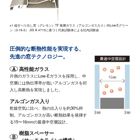
※1 縦すべり出し窓（グレモン）TF 複層ガラス（アルゴンガス入り）内Low-Eグリー
ン（3-16-3） JIS A 4710に基づく代表試験体による社内試験値
圧倒的な断熱性能を実現する、
先進の窓テクノロジー。
A
高性能ガラス
片側のガラスにLow-Eガラスを採用し、中
空層には熱伝導率が低いアルゴンガスを封
入し高断熱を実現しました。
アルゴンガス入り
乾燥空気に比べ、熱の出入りを約30%抑
制。アルゴンガスが高い断熱効果を発揮す
る15〜16mmの最適中空層設計。
樹脂スペーサー
B