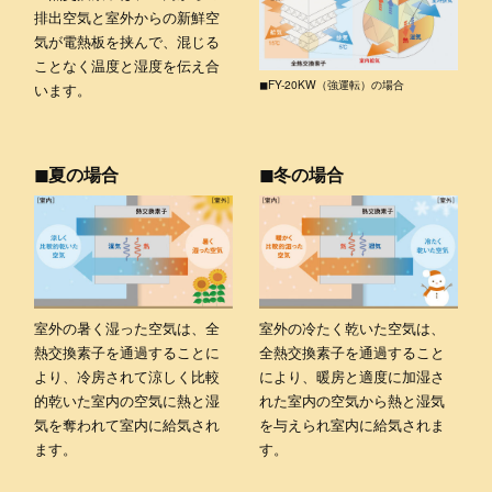
排出空気と室外からの新鮮空
気が電熱板を挟んで、混じる
ことなく温度と湿度を伝え合
◼︎FY-20KW（強運転）の場合
います。
◼︎夏の場合
◼︎冬の場合
室外の暑く湿った空気は、全
室外の冷たく乾いた空気は、
熱交換素子を通過することに
全熱交換素子を通過すること
より、冷房されて涼しく比較
により、暖房と適度に加湿さ
的乾いた室内の空気に熱と湿
れた室内の空気から熱と湿気
気を奪われて室内に給気され
を与えられ室内に給気されま
ます。
す。