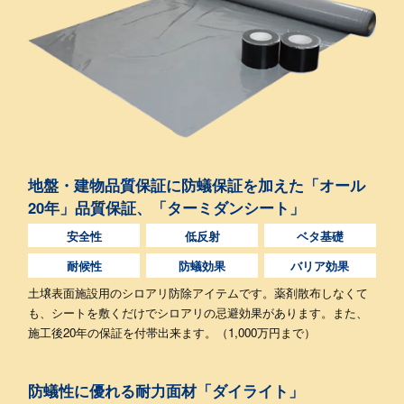
地盤・建物品質保証に防蟻保証を加えた
「オール
20年」品質保証、「ターミダンシート」
安全性
低反射
ベタ基礎
耐候性
防蟻効果
バリア効果
土壌表面施設用のシロアリ防除アイテムです。薬剤散布しなくて
も、シートを敷くだけでシロアリの忌避効果があります。また、
施工後20年の保証を付帯出来ます。（1,000万円まで）
防蟻性に優れる耐力面材「ダイライト」