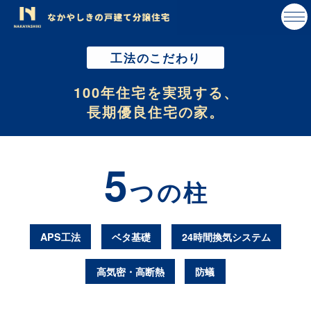
工法のこだわり
100年住宅を実現する、
長期優良住宅の家。
5
つの柱
APS工法
ベタ基礎
24時間換気システム
高気密・高断熱
防蟻