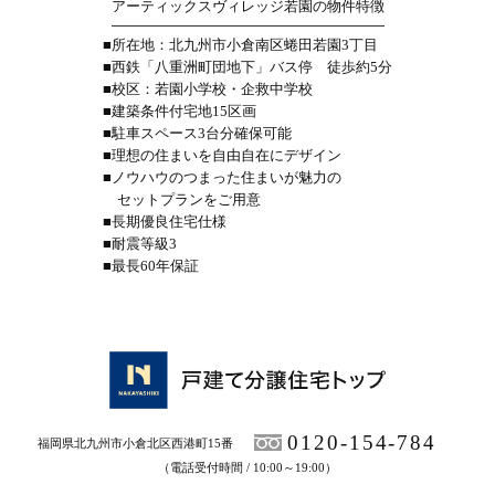
アーティックスヴィレッジ若園の物件特徴
■所在地：北九州市小倉南区蜷田若園3丁目
■西鉄「八重洲町団地下」バス停 徒歩約5分
■校区：若園小学校・企救中学校
■建築条件付宅地15区画
■駐車スペース3台分確保可能
■理想の住まいを自由自在にデザイン
■ノウハウのつまった住まいが魅力の
セットプランをご用意
■長期優良住宅仕様
■耐震等級3
■最長60年保証
0120-154-784
福岡県北九州市小倉北区西港町15番
（電話受付時間 / 10:00～19:00）