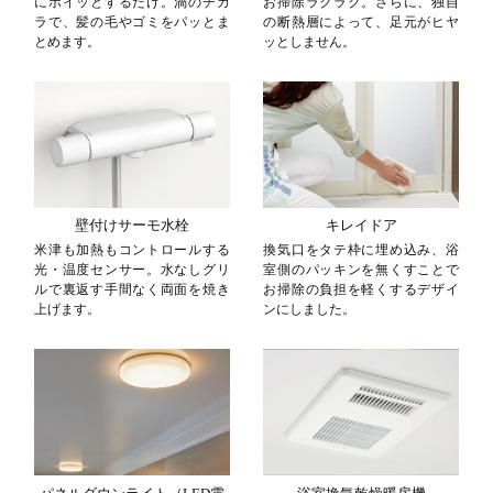
にポイッとするだけ。渦のチカ
お掃除ラクラク。さらに、独自
ラで、髪の毛やゴミをパッとま
の断熱層によって、足元がヒヤ
とめます。
ッとしません。
壁付けサーモ水栓
キレイドア
米津も加熱もコントロールする
換気口をタテ枠に埋め込み、浴
光・温度センサー。水なしグリ
室側のパッキンを無くすことで
ルで裏返す手間なく両面を焼き
お掃除の負担を軽くするデザイ
上げます。
ンにしました。