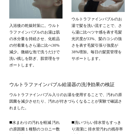
ウルトラファインバブルのお
入浴後の乾燥対策に。ウルト
湯で髪を洗い流すことで、さ
ラファインバブルのお湯は肌
ら湯に比べツヤ感を表す毛髪
の水分量を持続させ、化粧品
光沢度が33%、髪のコシの強
の付着量もさら湯に比べ30%
さを表す毛髪引張り強度が
減少。微細な泡で洗うだけで
38%増加。毎日の髪質管理を
洗い残しを防ぎ、肌管理をサ
サポートします。
ポートします。
ウルトラファインバブル給湯器の洗浄効果の検証
ウルトラファインバブル入りのお湯を使用することで、汚れの原
因菌を減少させたり、汚れが付きづらくなることが実験で確認さ
れました。
◼️水まわりの汚れを軽減 汚れ
◼️洗いづらい排水管もすっき
の原因菌１種類のコロニー数
り清潔に 排水管汚れの残存率