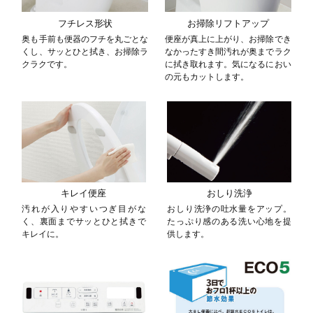
フチレス形状
お掃除リフトアップ
奥も手前も便器のフチを丸ごとな
便座が真上に上がり、お掃除でき
くし、サッとひと拭き、お掃除ラ
なかったすき間汚れが奥までラク
クラクです。
に拭き取れます。気になるにおい
の元もカットします。
キレイ便座
おしり洗浄
汚れが入りやすいつぎ目がな
おしり洗浄の吐水量をアップ。
く、裏面までサッとひと拭きで
たっぷり感のある洗い心地を提
キレイに。
供します。