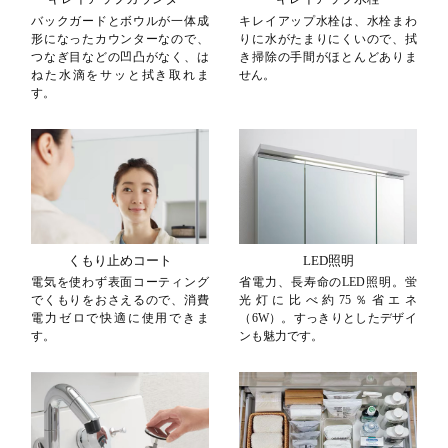
バックガードとボウルが一体成
キレイアップ水栓は、水栓まわ
形になったカウンターなので、
りに水がたまりにくいので、拭
つなぎ目などの凹凸がなく、は
き掃除の手間がほとんどありま
ねた水滴をサッと拭き取れま
せん。
す。
くもり止めコート
LED照明
電気を使わず表面コーティング
省電力、長寿命のLED照明。蛍
でくもりをおさえるので、消費
光灯に比べ約75％省エネ
電力ゼロで快適に使用できま
（6W）。すっきりとしたデザイ
す。
ンも魅力です。