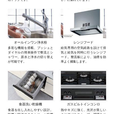
オールインワン浄水栓
レンジフード
多彩な機能を搭載、プッシュと
給気専用の空気経路を設けて排
ダイヤルの簡単操作で整流とシ
気と給気を同時に行うレンジフ
ャワー、原水と浄水の切り替え
ード。整流板により、油煙を効
が可能です。
率よく捕集します。
食器洗い乾燥機
ガスビルトインコンロ
食器を出し入れしやすい設計。
熱やキズに強く、光沢が美しい