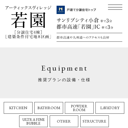
Equipment
推奨プランの設備・仕様
POWDER
KITCHEN
BATHROOM
LAVATORY
ROOM
ULTRA FINE
OTHER
STRUCTURE
BUBBLE