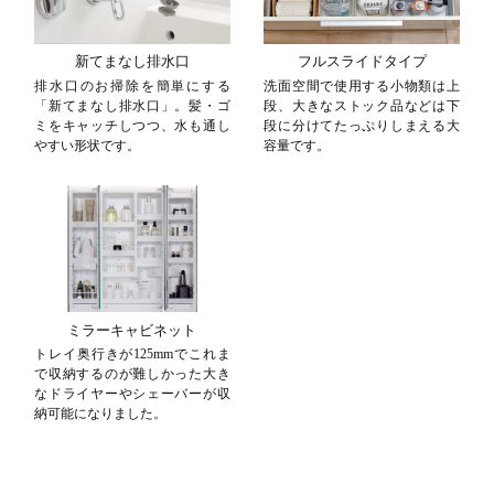
新てまなし排水口
フルスライドタイプ
排水口のお掃除を簡単にする
洗面空間で使用する小物類は上
「新てまなし排水口」。髪・ゴ
段、大きなストック品などは下
ミをキャッチしつつ、水も通し
段に分けてたっぷりしまえる大
やすい形状です。
容量です。
ミラーキャビネット
トレイ奥行きが125mmでこれま
で収納するのが難しかった大き
なドライヤーやシェーバーが収
納可能になりました。