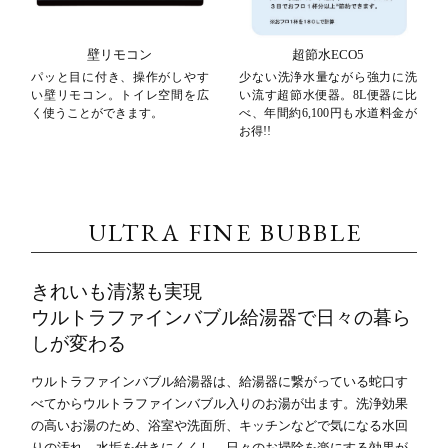
壁リモコン
超節水ECO5
パッと目に付き、操作がしやす
少ない洗浄水量ながら強力に洗
い壁リモコン。トイレ空間を広
い流す超節水便器。8L便器に比
く使うことができます。
べ、年間約6,100円も水道料金が
お得!!
ULTRA FINE BUBBLE
きれいも清潔も実現
ウルトラファインバブル給湯器で日々の暮ら
しが変わる
ウルトラファインバブル給湯器は、給湯器に繋がっている蛇口す
べてからウルトラファインバブル入りのお湯が出ます。洗浄効果
の高いお湯のため、浴室や洗面所、キッチンなどで気になる水回
りの汚れ、水垢を付きにくくし、日々のお掃除を楽にする効果が