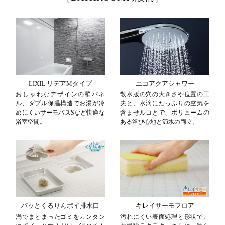
LIXIL リデアMタイプ
エコアクアシャワー
おしゃれなデザインの壁パネ
散水版の穴の大きさや位置の工
ル、ダブル保温構造でお湯が冷
夫と、水滴にたっぷりの空気を
めにくいサーモバスSなど快適な
含ませルコとで、ボリュームの
浴室空間。
ある浴び心地と節水の両立。
パッとくるりんポイ排水口
キレイサーモフロア
渦でまとまったゴミをカンタン
汚れにくい表面処理と形状で、