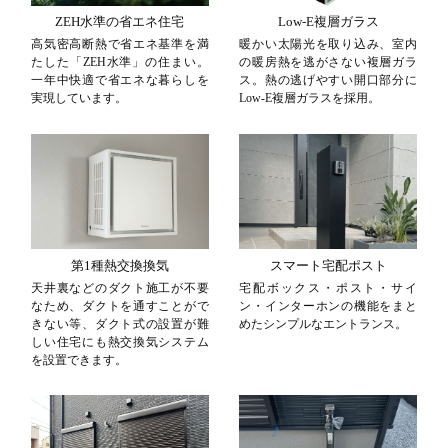
ZEH水準の省エネ住宅
Low-E複層ガラス
高気密高断熱で省エネ基準を満
暖かい太陽光を取り込み、室内
たした「ZEH水準」の住まい。
の暖房熱を逃がさない複層ガラ
一年中快適で省エネな暮らしを
ス。熱の逃げやすい開口部分に
実現しています。
Low-E複層ガラスを採用。
第1種熱交換換気
スマート宅配ポスト
天井裏などのダクト施工が不要
宅配ボックス・ポスト・サイ
なため、ダクトを通すことがで
ン・インターホンの機能をまと
きない等、ダクト式の設置が難
めたシンプルなエントランス。
しい住宅にも熱交換気システム
を設置できます。