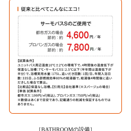
［BATHROOMの設備］