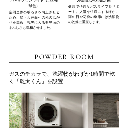
パネルダウンライト（LED電
浴室換気乾燥暖房機
球色）
健康で快適なバスライフをサポ
ート。入浴を快適にするほか、
空間全体の明るさを向上させる
雨の日や花粉の季節には洗濯物
ため、壁・天井面への光の広が
の乾燥に重宝します。
りを高め、視界に入る発光面の
まぶしさも緩和させました。
POWDER ROOM
ガスのチカラで、洗濯物がわずか1時間で乾
く「乾太くん」を設置