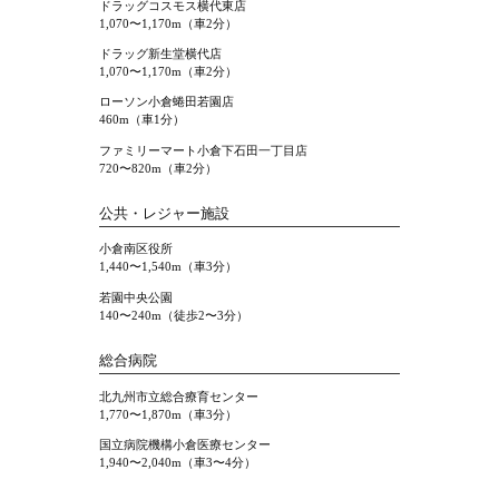
ドラッグコスモス横代東店
1,070〜1,170m（車2分）
ドラッグ新生堂横代店
1,070〜1,170m（車2分）
ローソン小倉蜷田若園店
460m（車1分）
ファミリーマート小倉下石田一丁目店
720〜820m（車2分）
公共・レジャー施設
小倉南区役所
1,440〜1,540m（車3分）
若園中央公園
140〜240m（徒歩2〜3分）
総合病院
北九州市立総合療育センター
1,770〜1,870m（車3分）
国立病院機構小倉医療センター
1,940〜2,040m（車3〜4分）