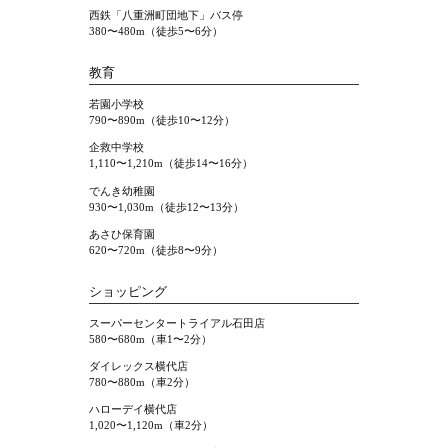
西鉄「八重洲町団地下」バス停
380〜480m（徒歩5〜6分）
教育
若園小学校
790〜890m（徒歩10〜12分）
企救中学校
1,110〜1,210m（徒歩14〜16分）
でんき幼稚園
930〜1,030m（徒歩12〜13分）
あさひ保育園
620〜720m（徒歩8〜9分）
ショッピング
スーパーセンタートライアル石田店
580〜680m（車1〜2分）
ダイレックス横代店
780〜880m（車2分）
ハローデイ横代店
1,020〜1,120m（車2分）