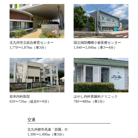
北九州市立総合療育センター
国立病院機構小倉医療センター
1,770〜1,870m（車3分）
1,940〜2,040m（車3〜4分）
岩本内科医院
はやし内科胃腸科クリニック
620〜720m（徒歩8〜9分）
780〜880m（車2分）
交通
北九州都市高速「若園」IC
1,390〜1,490m（車3分）