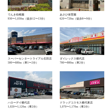
でんき幼稚園
あさひ保育園
930〜1,030m（徒歩12〜13分）
620〜720m（徒歩8〜9分）
スーパーセンタートライアル石田店
ダイレックス横代店
580〜680m（車1〜2分）
780〜880m（車2分）
ハローデイ横代店
ドラッグコスモス横代東店
1,020〜1,120m（車2分）
1,070〜1,170m（車2分）