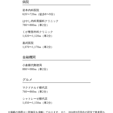
病院
岩本内科医院
620〜720m（徒歩8〜9分）
はやし内科胃腸科クリニック
780〜880m（車2分）
くが整形外科クリニック
1,020〜1,120m（車2分）
嘉武医院
1,070〜1,170m（車2分）
金融機関
小倉横代郵便局
880〜980m（車2分）
グルメ
マクドナルド横代店
760〜860m（車2分）
シャトレーゼ横代店
1,050〜1,150m（車2分）
※掲載の地図は一部施設を省略しております。また、2024年9月現在の現況で将来変わ