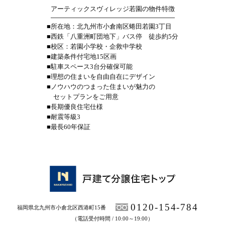
アーティックスヴィレッジ若園の物件特徴
■所在地：北九州市小倉南区蜷田若園3丁目
■西鉄「八重洲町団地下」バス停 徒歩約5分
■校区：若園小学校・企救中学校
■建築条件付宅地15区画
■駐車スペース3台分確保可能
■理想の住まいを自由自在にデザイン
■ノウハウのつまった住まいが魅力の
セットプランをご用意
■長期優良住宅仕様
■耐震等級3
■最長60年保証
0120-154-784
福岡県北九州市小倉北区西港町15番
（電話受付時間 / 10:00～19:00）