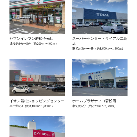
セブンイレブン若松今光店
スーパーセンタートライアル二島
店
徒歩約3分〜5分（約200ｍ〜400ｍ）
車で約3分〜4分（約1,600m〜1,800m）
イオン若松ショッピングセンター
ホームプラザナフコ若松店
車で約7分（約3,100m〜3,350m）
車で約5分（約2,290m〜2,330m）