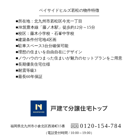
ベイサイドヒルズ若松の物件特徴
■所在地：北九州市若松区今光一丁目
■JR筑豊本線「藤ノ木駅」徒歩約12分～15分
■校区：藤木小学校・石峯中学校
■建築条件付宅地4区画
■駐車スペース3台分確保可能
■理想の住まいを自由自在にデザイン
■ノウハウのつまった住まいが魅力のセットプランをご用意
■長期優良住宅仕様
■耐震等級3
■最長60年保証
0120-154-784
福岡県北九州市小倉北区西港町15番
（電話受付時間 / 10:00～19:00）