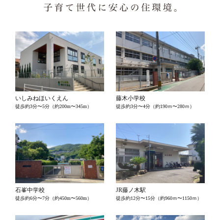
いしみねほいくえん
藤木小学校
徒歩約3分〜5分（約200m〜345m）
徒歩約3分〜4分（約190ｍ〜280ｍ）
石峯中学校
JR藤ノ木駅
徒歩約6分〜7分（約450m〜560m）
徒歩約12分〜15分（約960ｍ〜1150ｍ）