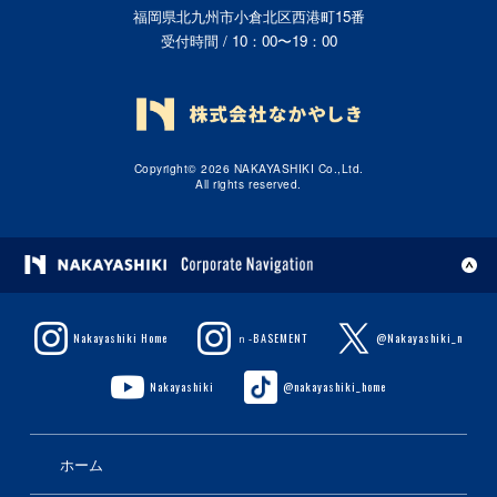
福岡県北九州市小倉北区西港町15番
受付時間 / 10：00〜19：00
Copyright© 2026 NAKAYASHIKI Co.,Ltd.
All rights reserved.
Nakayashiki Home
ｎ-BASEMENT
@Nakayashiki_n
Nakayashiki
@nakayashiki_home
ホーム