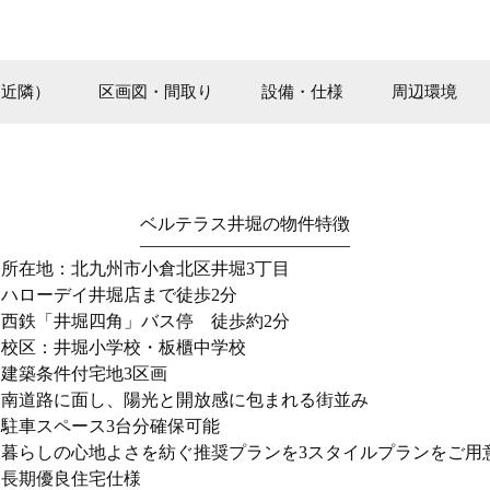
（近隣）
区画図・間取り
設備・仕様
周辺環境
ベルテラス井堀の物件特徴
■所在地：北九州市小倉北区井堀3丁目
■ハローデイ井堀店まで徒歩2分
■西鉄「井堀四角」バス停 徒歩約2分
■校区：井堀小学校・板櫃中学校
■建築条件付宅地3区画
■南道路に面し、陽光と開放感に包まれる街並み
■駐車スペース3台分確保可能
■暮らしの心地よさを紡ぐ推奨プランを
3スタイルプランをご用
■長期優良住宅仕様