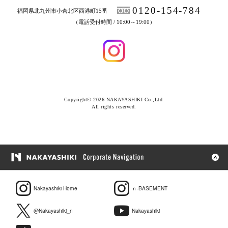
0120-154-784
福岡県北九州市小倉北区西港町15番
（電話受付時間 / 10:00～19:00）
Copyright© 2026 NAKAYASHIKI Co.,Ltd.
All rights reserved.
Nakayashiki Home
ｎ-BASEMENT
@Nakayashiki_n
Nakayashiki