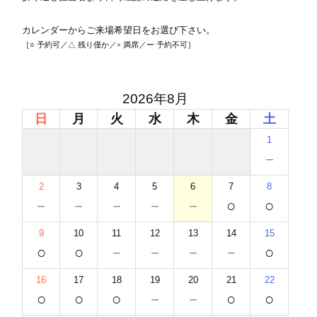
カレンダーからご来場希望日をお選び下さい。
［○ 予約可／△ 残り僅か／× 満席／ー 予約不可］
2026年8月
日
月
火
水
木
金
土
1
－
2
3
4
5
6
7
8
－
－
－
－
－
○
○
9
10
11
12
13
14
15
○
○
－
－
－
－
○
16
17
18
19
20
21
22
○
○
○
－
－
○
○