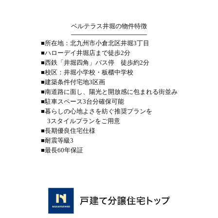
ベルテラス井堀の物件特徴
■所在地：北九州市小倉北区井堀3丁目
■ハローデイ井堀店まで徒歩2分
■西鉄「井堀四角」バス停 徒歩約2分
■校区：井堀小学校・板櫃中学校
■建築条件付宅地3区画
■南道路に面し、陽光と開放感に包まれる街並み
■駐車スペース3台分確保可能
■暮らしの心地よさを紡ぐ推奨プランを
3スタイルプランをご用意
■長期優良住宅仕様
■耐震等級3
■最長60年保証