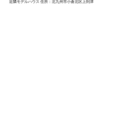
近隣モデルハウス 住所：北九州市小倉北区上到津