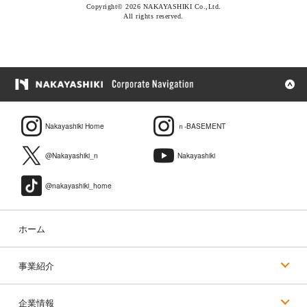
Copyright© 2026 NAKAYASHIKI Co.,Ltd.
All rights reserved.
Nakayashiki Home
ｎ-BASEMENT
@Nakayashiki_n
Nakayashiki
@nakayashiki_home
ホーム
事業紹介
企業情報