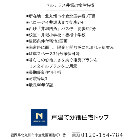
ベルテラス井堀の物件特徴
■所在地：北九州市小倉北区井堀3丁目
■ハローデイ井堀店まで徒歩2分
■西鉄「井堀四角」バス停 徒歩約2分
■校区：井堀小学校・板櫃中学校
■建築条件付宅地3区画
■南道路に面し、陽光と開放感に包まれる街並み
■駐車スペース3台分確保可能
■暮らしの心地よさを紡ぐ推奨プランを
3スタイルプランをご用意
■長期優良住宅仕様
■耐震等級3
■最長60年保証
0120-154-784
福岡県北九州市小倉北区西港町15番