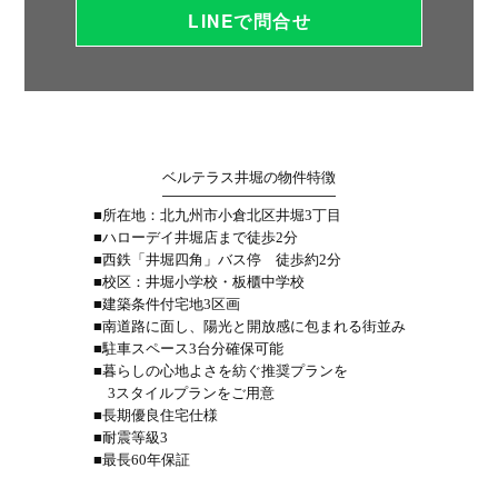
LINEで問合せ
ベルテラス井堀の物件特徴
■所在地：北九州市小倉北区井堀3丁目
■ハローデイ井堀店まで徒歩2分
■西鉄「井堀四角」バス停 徒歩約2分
■校区：井堀小学校・板櫃中学校
■建築条件付宅地3区画
■南道路に面し、陽光と開放感に包まれる街並み
■駐車スペース3台分確保可能
■暮らしの心地よさを紡ぐ推奨プランを
3スタイルプランをご用意
■長期優良住宅仕様
■耐震等級3
■最長60年保証