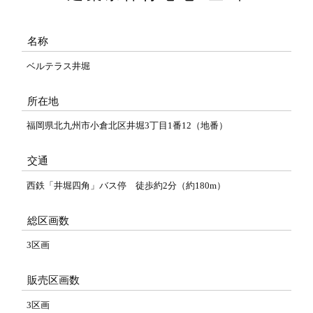
名称
ベルテラス井堀
所在地
福岡県北九州市小倉北区井堀3丁目1番12（地番）
交通
西鉄「井堀四角」バス停 徒歩約2分（約180m）
総区画数
3区画
販売区画数
3区画