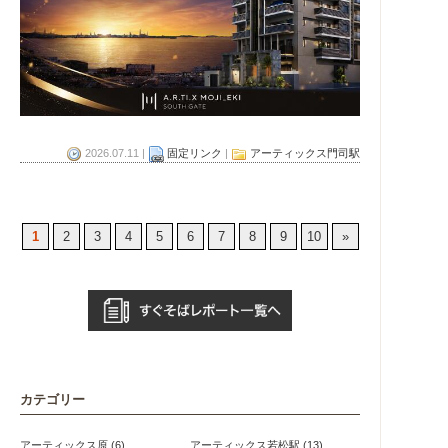
2026.07.11 |
固定リンク
|
アーティックス門司駅
1
2
3
4
5
6
7
8
9
10
»
カテゴリー
アーティックス原 (6)
アーティックス若松駅 (13)