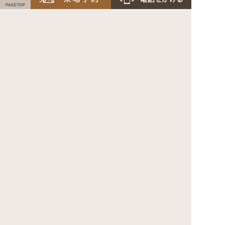
Nakayashiki Home
ｎ-BASEMENT
@Nakayashiki_n
Nakayashiki
@nakayashiki_home
ホーム
事業紹介
企業情報
リクルート
お問い合わせ