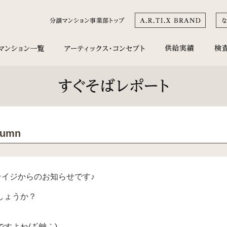
tumn
リテイジからのお知らせです♪
しょうか？
ね( *´艸｀)