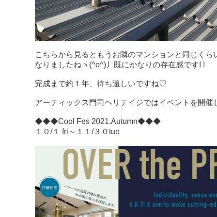
こちらから見るともうお隣のマンションと同じくら
なりましたねヽ(^o^)丿既にかなりの存在感です! !
完成まで約１年、待ち遠しいですね♡
アーティックス門司ヘリテイジではイベントを開催
◆◆◆Cool Fes 2021.Autumn◆◆◆
１０/１ fri～１１/３０tue