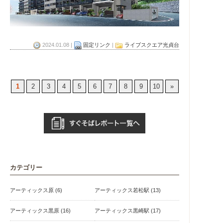
2024.01.08 |
固定リンク
|
ライブスクエア光貞台
1
2
3
4
5
6
7
8
9
10
»
カテゴリー
アーティックス原 (6)
アーティックス若松駅 (13)
アーティックス黒原 (16)
アーティックス黒崎駅 (17)