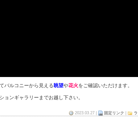
てバルコニーから見える
眺望
や
花火
をご確認いただけます。
ションギャラリーまでお越し下さい。
2023.03.27 |
固定リンク
|
ラ