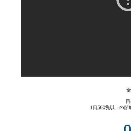
全
目
1日500隻以上の