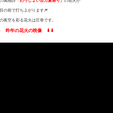
の風物詩
「わっしょい百万夏祭り」
の花火が
目の前で打ち上がります🎆
の夜空を彩る花火は圧巻です。
︎⬇︎ 昨年の花火の映像 ⬇︎⬇︎