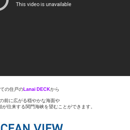
ての住戸の
Lanai DECK
から
の前に広がる穏やかな海面や
船舶が往来する関門海峡を望むことができます。