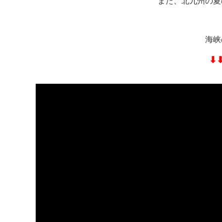
また、北九州の夏
海峡
⬇