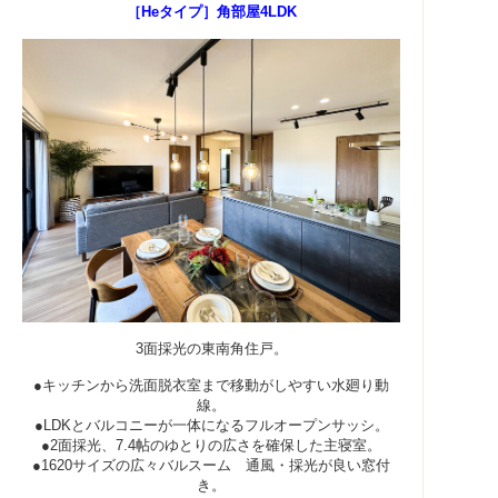
［Heタイプ］角部屋4LDK
3面採光の東南角住戸。
●キッチンから洗面脱衣室まで移動がしやすい水廻り動
線。
●LDKとバルコニーが一体になるフルオープンサッシ。
●2面採光、7.4帖のゆとりの広さを確保した主寝室。
●1620サイズの広々バルスーム 通風・採光が良い窓付
き。