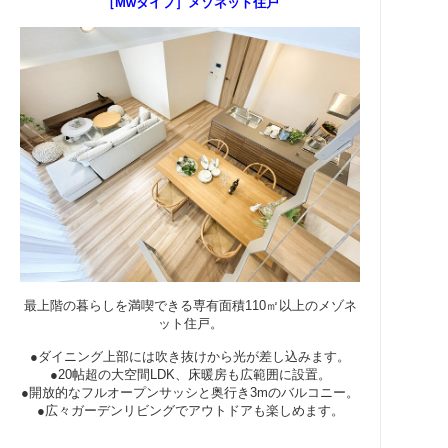
［Mwタイプ］メゾネット住戸
最上階の暮らしを満喫できる専有面積110㎡以上のメゾネ
ット住戸。
●ダイニング上部には吹き抜けから光が差し込みます。
●20帖超の大空間LDK、床暖房も広範囲に設置。
●開放的なフルオープンサッシと奥行き3mのバルコニー。
●広々ガーデンリビングでアウトドアも楽しめます。