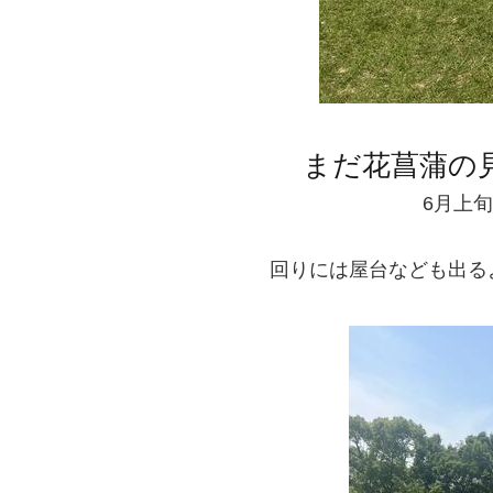
まだ花菖蒲の
6月上
回りには屋台なども出る