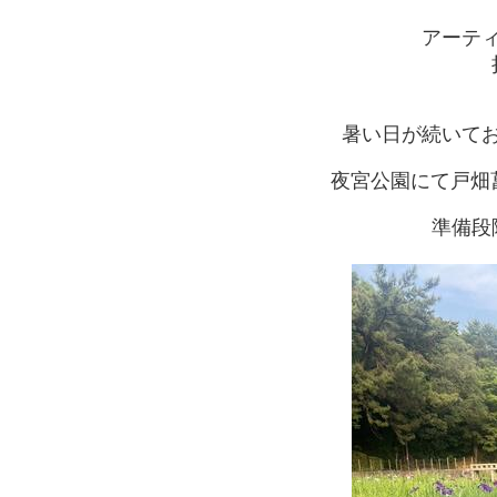
アーテ
暑い日が続いて
夜宮公園にて戸畑
準備段