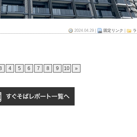
2024.04.29 |
固定リンク
|
ラ
3
4
5
6
7
8
9
10
»